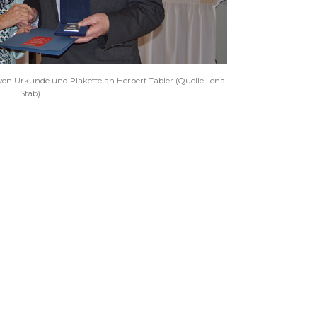
 von Urkunde und Plakette an Herbert Tabler (Quelle Lena
Stab)