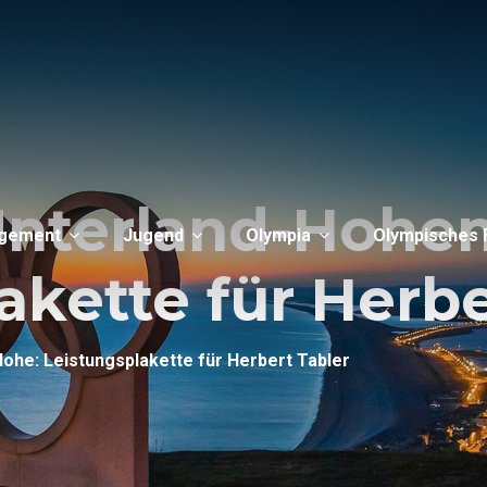
Unterland-Hohen
gement
Jugend
Olympia
Olympisches 
akette für Herbe
ohe: Leistungsplakette für Herbert Tabler