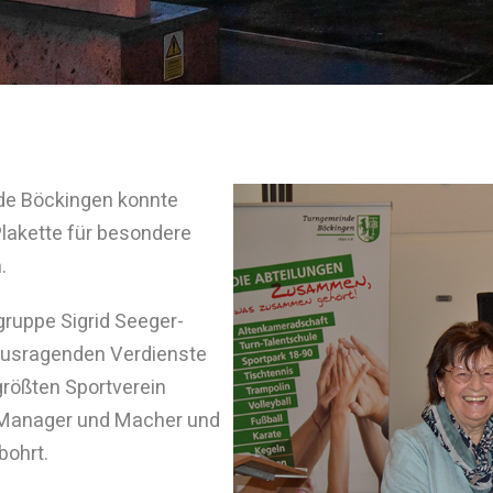
de Böckingen konnte
Plakette für besondere
.
gruppe Sigrid Seeger-
rausragenden Verdienste
größten Sportverein
st Manager und Macher und
bohrt.