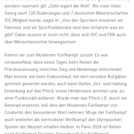
sondern nunmehr gilt: „Geld regiert die Welt“. Als mein Vater
Georg nach 120 Rudersiegen und 7 deutschen Meisterschaften
IOC Mitglied wurde, sagte er: „Von den Sportlern erwarten wir
Fairness, und wir Sportfunktionäre sind das Unfairste was es
gibt!“ Dabei wusste er noch nicht, dass sich IOC und FIFA auch
über Menschenrechte hinwegsetzen.
Kehren wir zum Modernen Fünfkampf zurück. Es war
voraussehbar, dass eines Tages beim Reiten die
Pferdeauslosung zwischen Sieg und Niederlage entscheidet.
Man könnte wie beim Eiskunstlauf, bei dem einzelne Aufgaben
getrennt gewertet werden, auch beim Reiten, Sitz- und Haltung,
Einwirkung auf das Pferd, sowie Hindernisse anreiten usw. zu
einer Punktezahl addieren. Würde man das Pferd z.B. durch ein
Rennrad ersetzen, ließ dies den Modernen Fünfkampf von
Coubertin den besonderen Wert nehmen. Möge der Fünfkampf
auch weiterhin als wertvollster Wettkampf den Olympischen
Spielen der Neuzeit erhalten bleiben. In Paris 2024 ist Reiten